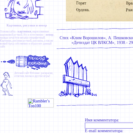
Картинки, рисунки и юмор
картинки
Основа сайта -
, нарисованные
юмор
шариковой ручкой. Ну и естественно -
,
Стих «Клим Ворошилов», А. Пешковский
правда зачастую весьма специфичный.
Картинки
,
рисунки ручкой
,
рассказы
, а так же
«Детиздат ЦК ВЛКСМ», 1938.- 29 
всякий бред собственно и образуют данный
сайт.
Детский сайт
Ребзики
: раскраски,
отличия, пазлы и другие игры!
Имя комментатора:
E-mail комментатора: