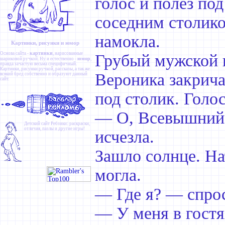
голос и полез по
соседним столико
намокла.
Картинки, рисунки и юмор
картинки
Основа сайта -
, нарисованные
Грубый мужской г
юмор
шариковой ручкой. Ну и естественно -
,
правда зачастую весьма специфичный.
Картинки
,
рисунки ручкой
,
рассказы
, а так же
Вероника закрича
всякий бред собственно и образуют данный
сайт.
под столик. Голос
— О, Всевышний!
Детский сайт
Ребзики
: раскраски,
отличия, пазлы и другие игры!
исчезла.
Зашло солнце. На
могла.
— Где я? — спро
— У меня в гостя