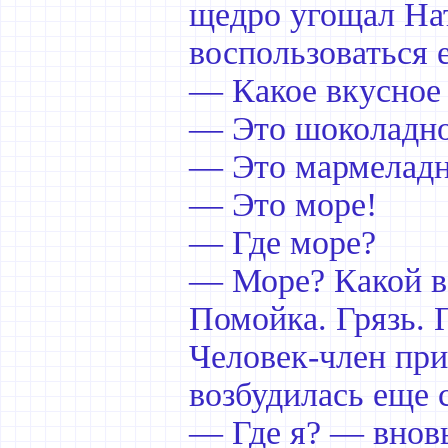
щедро угощал На
воспользоваться 
— Какое вкусное
— Это шоколадно
— Это мармеладн
— Это море!
— Где море?
— Море? Какой вз
Помойка. Грязь. 
Человек-член при
возбудилась еще 
— Где я? — вновь