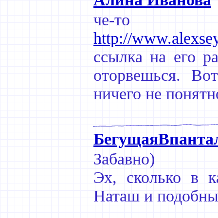
че-то б
http://www.alexse
ссылка на его ра
оторвешься. Во
ничего не понятн
БегущаяВпанта
Забавно)
Эх, сколько в к
Наташ и подобных