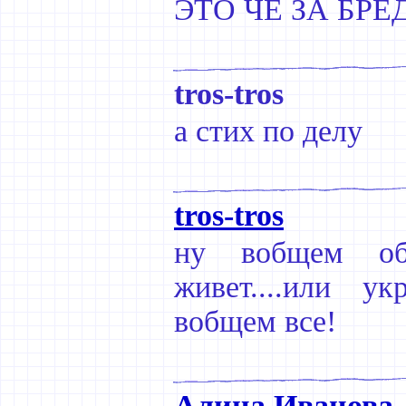
ЭТО ЧЕ ЗА БРЕД
tros-tros
а стих по делу
tros-tros
ну вобщем обы
живет....или укр
вобщем все!
Алина Иванова