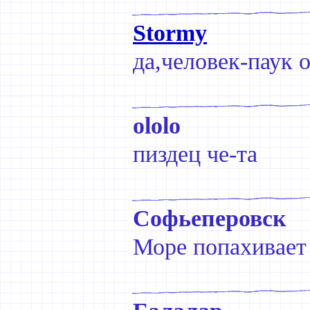
Stormy
да,человек-паук о
ololo
пиздец че-та
Софьеперовск
Море попахивает