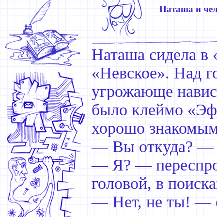
Наташа и че
Наташа сидела в 
«Невское». Над г
угрожающе навис
было клеймо «Эфе
хорошо знакомым
— Вы откуда? — 
— Я? — переспро
головой, в поиск
— Нет, не ты! —