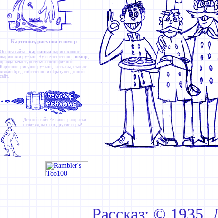
Картинки, рисунки и юмор
картинки
Основа сайта -
, нарисованные
юмор
шариковой ручкой. Ну и естественно -
,
правда зачастую весьма специфичный.
Картинки
,
рисунки ручкой
,
рассказы
, а так же
всякий бред собственно и образуют данный
сайт.
Детский сайт
Ребзики
: раскраски,
отличия, пазлы и другие игры!
Рассказ: © 1935,