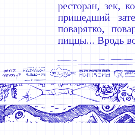
ресторан, зек, 
пришедший зат
поварятко, пова
пиццы... Вродь вс