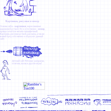
Картинки, рисунки и юмор
картинки
Основа сайта -
, нарисованные
юмор
шариковой ручкой. Ну и естественно -
,
правда зачастую весьма специфичный.
Картинки
,
рисунки ручкой
,
рассказы
, а так же
всякий бред собственно и образуют данный
сайт.
Детский сайт
Ребзики
: раскраски,
отличия, пазлы и другие игры!