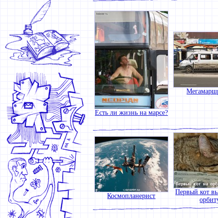
Мегамарш
Есть ли жизнь на марсе?
Первый кот в
Космопланерист
орбит