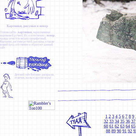
Картинки, рисунки и юмор
картинки
Основа сайта -
, нарисованные
юмор
шариковой ручкой. Ну и естественно -
,
правда зачастую весьма специфичный.
Картинки
,
рисунки ручкой
,
рассказы
, а так же
всякий бред собственно и образуют данный
сайт.
Детский сайт
Ребзики
: раскраски,
отличия, пазлы и другие игры!
1
2
3
4
5
6
7
8
9
32
33
34
35
36
37
60
61
62
63
64
65
88
89
90
91
92
9