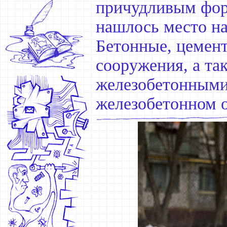
причудливым фор
нашлось место на
Бетонные, цемен
сооружения, а так
железобетонными 
железобетонном 