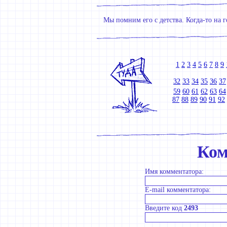
Мы помним его с детства. Когда-то на г
1
2
3
4
5
6
7
8
9
32
33
34
35
36
37
59
60
61
62
63
64
87
88
89
90
91
92
Ком
Имя комментатора:
E-mail комментатора:
Введите код
2493