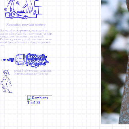
Картинки, рисунки и юмор
картинки
Основа сайта -
, нарисованные
юмор
шариковой ручкой. Ну и естественно -
,
правда зачастую весьма специфичный.
Картинки
,
рисунки ручкой
,
рассказы
, а так же
всякий бред собственно и образуют данный
сайт.
Детский сайт
Ребзики
: раскраски,
отличия, пазлы и другие игры!