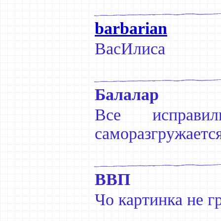
barbarian
ВасИлиса
Балалар
Все исправ
саморазгружается
ВВП
Чо картинка не г