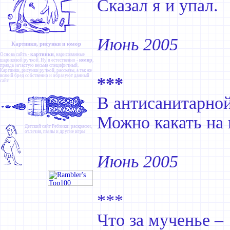
Сказал я и упал.
Июнь 2005
Картинки, рисунки и юмор
картинки
Основа сайта -
, нарисованные
юмор
шариковой ручкой. Ну и естественно -
,
правда зачастую весьма специфичный.
Картинки
,
рисунки ручкой
,
рассказы
, а так же
всякий бред собственно и образуют данный
***
сайт.
В антисанитарной
Можно какать на 
Детский сайт
Ребзики
: раскраски,
отличия, пазлы и другие игры!
Июнь 2005
***
Что за мученье –