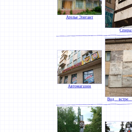
Ателье Элегант
Спира
Автомагазин
Вод... встре..