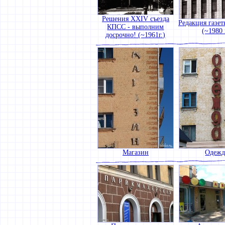
Решения XXIV съезда
Редакция газе
КПСС - выполним
(~1980 
досрочно! (~1961г.)
Магазин
Одежд