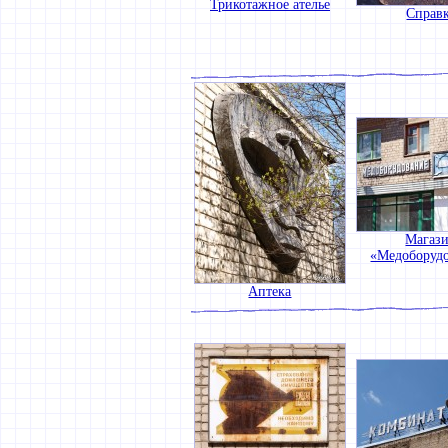
Трикотажное ателье
Справ
Магаз
«Медоборуд
Аптека