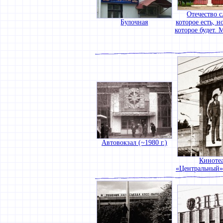
Отечество с
Булочная
которое есть, н
которое будет. 
Автовокзал (~1980 г.)
Киноте
«Центральный» 