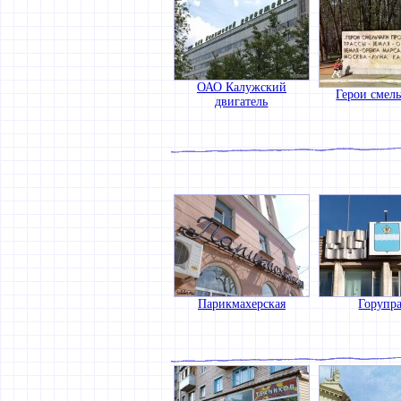
ОАО Калужский
Герои смель
двигатель
Парикмахерская
Горупр