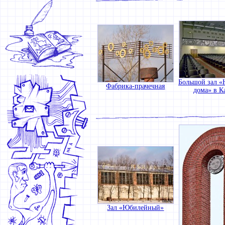
Большой зал «
Фабрика-прачечная
дома» в К
Зал «Юбилейный»