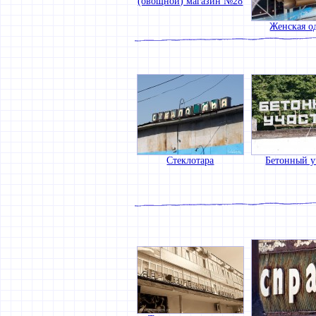
(овощной) магазин №28
Женская о
Стеклотара
Бетонный у