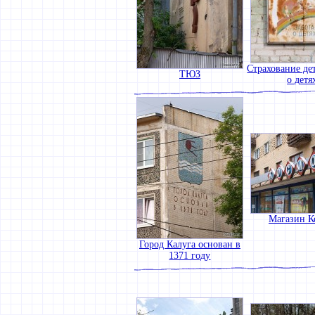
Страхование дет
ТЮЗ
о детя
Магазин К
Город Калуга основан в
1371 году