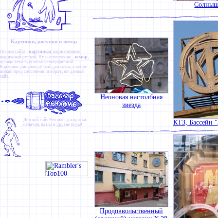
Солныш
Картинки, рисунки и юмор
картинки
Основа сайта -
, нарисованные
юмор
шариковой ручкой. Ну и естественно -
,
правда зачастую весьма специфичный.
Картинки
,
рисунки ручкой
,
рассказы
, а так же
всякий бред собственно и образуют данный
сайт.
Неоновая настолбная
звезда
Детский сайт
Ребзики
: раскраски,
КТЗ, Бассейн 
отличия, пазлы и другие игры!
Продоввольственный