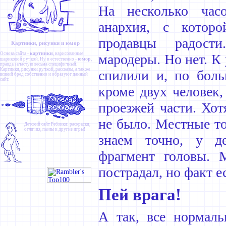
На несколько час
анархия, с котор
продавцы радост
Картинки, рисунки и юмор
картинки
Основа сайта -
, нарисованные
мародеры. Но нет. К 
юмор
шариковой ручкой. Ну и естественно -
,
правда зачастую весьма специфичный.
Картинки
,
рисунки ручкой
,
рассказы
, а так же
спилили и, по боль
всякий бред собственно и образуют данный
сайт.
кроме двух человек,
проезжей части. Хот
не было. Местные то
Детский сайт
Ребзики
: раскраски,
отличия, пазлы и другие игры!
знаем точно, у д
фрагмент головы. 
пострадал, но факт е
Пей врага!
А так, все нормаль