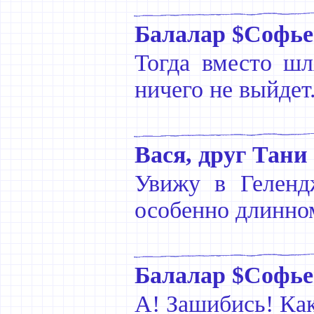
Балалар $Софье
Тогда вместо шл
ничего не выйдет
Вася, друг Тани
Увижу в Геленд
особенно длинном
Балалар $Софье
А! Зашибись! Как