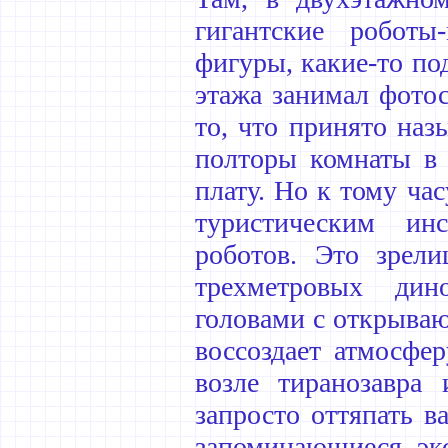
гигантские роботы
фигуры, какие-то по
этажа занимал фотос
то, что принято наз
полторы комнаты в 
плату. Но к тому ча
туристическим ин
роботов. Это зрел
трехметровых дин
головами с открываю
воссоздает атмосфер
возле тиранозавра
запросто оттяпать в
запоминающиеся экс