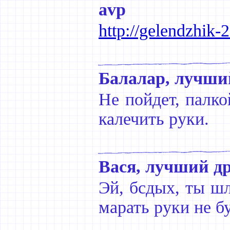
avp
http://gelendzhik-
Балалар, лучши
Не пойдет, палко
калечить руки.
Вася, лучший д
Эй, бсдых, ты шл
марать руки не бу