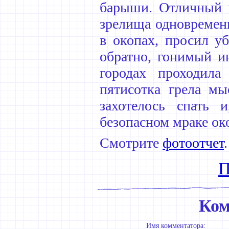
барыши. Отличный п
зрелища одновременн
в окопах, просил у
обратно, гонимый и
городах проходила
пятисотка грела мы
захотелось спать 
безопасном мраке ок
Смотрите
фотоотчет
.
П
Ком
Имя комментатора: