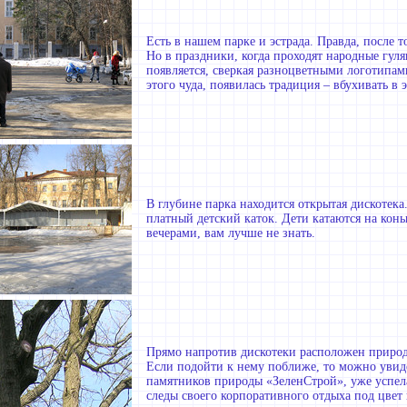
Есть в нашем парке и эстрада. Правда, после т
Но в праздники, когда проходят народные гуля
появляется, сверкая разноцветными логотипам
этого чуда, появилась традиция – вбухивать в 
В глубине парка находится открытая дискотека.
платный детский каток. Дети катаются на конь
вечерами, вам лучше не знать.
Прямо напротив дискотеки расположен природ
Если подойти к нему поближе, то можно увид
памятников природы «ЗеленСтрой», уже успела
следы своего корпоративного отдыха под цвет 