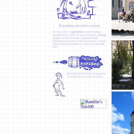
Картинки, рисунки и юмор
картинки
Основа сайта -
, нарисованные
юмор
шариковой ручкой. Ну и естественно -
,
правда зачастую весьма специфичный.
Картинки
,
рисунки ручкой
,
рассказы
, а так же
всякий бред собственно и образуют данный
сайт.
Детский сайт
Ребзики
: раскраски,
отличия, пазлы и другие игры!