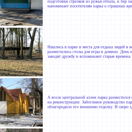
подготовки стрелков из ружья отпала, и тир з
напоминает посетителям парка о страшных вре
Нашлись в парке и места для отдыха людей в в
разместились столы для игры в домино. День и
заводят дружбу и вспоминают старые времена.
А возле центральной аллеи парка разместился
на реконструкции. Заботливое руководство па
облагородило его внешнюю отделку. И скоро з