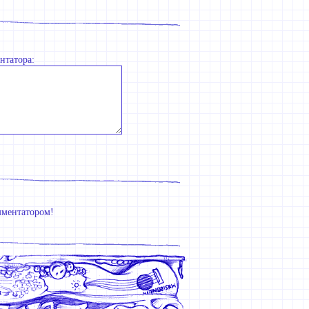
нтатора:
мментатором!