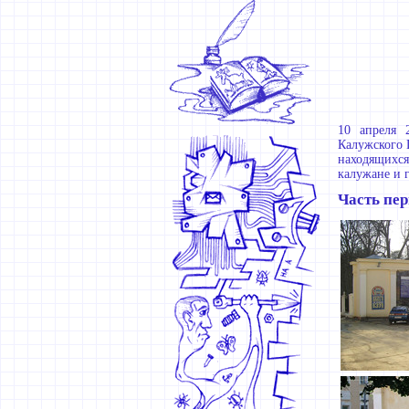
10 апреля 
Калужского 
находящихся
калужане и г
Часть пер