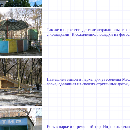
Так же в парке есть детские аттракционы, такие
с лошадками. К сожалению, лошадки на фотос
Нынешней зимой в парке, для увеселения Масл
горка, сделанная из свежих струганных досок
Есть в парке и стрелковый тир. Но, по оконч