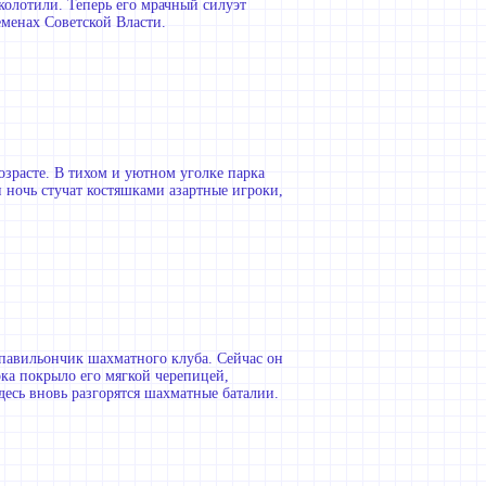
аколотили. Теперь его мрачный силуэт
менах Советской Власти.
озрасте. В тихом и уютном уголке парка
 ночь стучат костяшками азартные игроки,
 павильончик шахматного клуба. Сейчас он
рка покрыло его мягкой черепицей,
десь вновь разгорятся шахматные баталии.