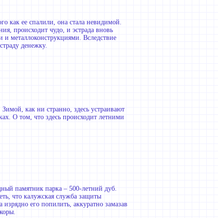
ого как ее спалили, она стала невидимой.
ния, происходит чудо, и эстрада вновь
и и металлоконструкциями. Вследствие
эстраду денежку.
 Зимой, как ни странно, здесь устраивают
ках. О том, что здесь происходит летними
ный памятник парка – 500-летний дуб.
еть, что калужская служба защиты
 изрядно его попилить, аккуратно замазав
коры.