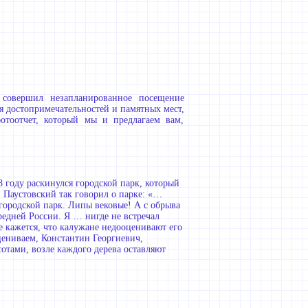
 совершил незапланированное посещение
я достопримечательностей и памятных мест,
отоотчет, который мы и предлагаем вам,
8 году раскинулся городской парк, который
. Паустовский так говорил о парке: «…
городской парк. Липы вековые! А с обрыва
едней России. Я … нигде не встречал
же кажется, что калужане недооценивают его
цениваем, Константин Георгиевич,
сотами, возле каждого дерева оставляют