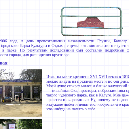
2006 года, в день провозглашения независимости Грузии, Балалар
Городского Парка Культуры и Отдыха, с целью ознакомительного изучени
 в парке. По результатам исследований был составлен подробный ф
ости города, для расширения кругозора.
вая
Итак, на месте крепости XVI-XVII веков в 181
можно видеть на прежнем месте и по сей день
Моей душе стократ милее и ближе калужский 
— тишайшая Ока, просторы, неброские тона ср
такого чудесного парка, как в Калуге. Мне да
прелести и очарования.» Ну, почему же недоо
калужане любят и ценят его, любуются его кра
что-нибудь на память о себе.