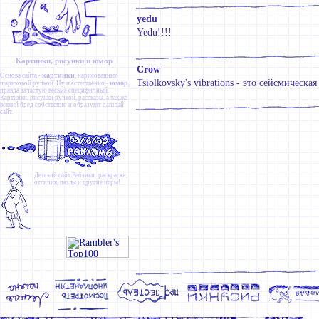
yedu
Yedu!!!!
Картинки, рисунки и юмор
Crow
картинки
Основа сайта -
, нарисованные
Tsiolkovsky's vibrations - это сейсмическ
юмор
шариковой ручкой. Ну и естественно -
,
правда зачастую весьма специфичный.
Картинки
,
рисунки ручкой
,
рассказы
, а так же
всякий бред собственно и образуют данный
сайт.
Детский сайт
Ребзики
: раскраски,
отличия, пазлы и другие игры!