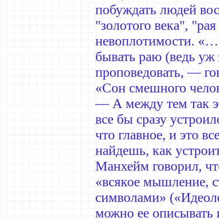
побуждать людей вос
"золотого века", "ра
невоплотимости. «…Пу
бывать раю (ведь уж 
проповедовать, — го
«Сон смешного челов
— А между тем так эт
все бы сразу устроил
что главное, и это вс
найдешь, как устрои
Манхейм говорил, чт
«всякое мышление, с
символами» («Идеоло
можно ее описывать и