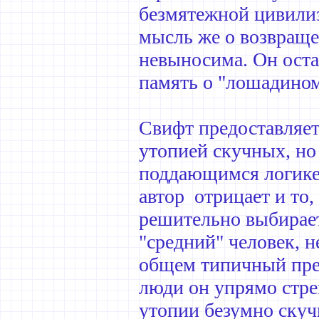
безмятежной цивилиз
мысль же о возвраще
невыносима. Он остае
память о "лошадином
Свифт предоставляе
утопией скучных, но
поддающимся логике
автор отрицает и то, 
решительно выбирае
"средний" человек, н
общем типичный пред
люди он упрямо стрем
утопии безумно скуч