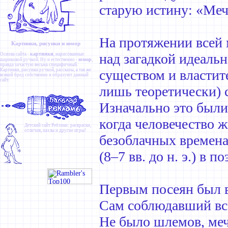
старую истину: «Ме
На протяжении всей
Картинки, рисунки и юмор
картинки
над загадкой идеаль
Основа сайта -
, нарисованные
юмор
шариковой ручкой. Ну и естественно -
,
правда зачастую весьма специфичный.
Картинки
,
рисунки ручкой
,
рассказы
, а так же
существом и властит
всякий бред собственно и образуют данный
сайт.
лишь теоретически) 
Изначально это были
когда человечество ж
Детский сайт
Ребзики
: раскраски,
отличия, пазлы и другие игры!
безоблачных времена
(8–7 вв. до н. э.) в 
Первым посеян был в
Сам соблюдавший всег
Не было шлемов, меч