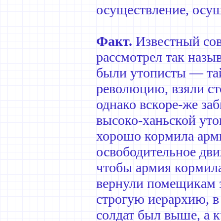
осуществление, осущ
Факт.
Известный сов
рассмотрел так назы
были утописты — та
революцию, взяли ст
однако вскоре-же за
высоко-ханьской уто
хорошо кормила арм
освободительное дви
чтобы армия кормила
вернули помещикам з
строгую иерархию, в
солдат был выше, а 