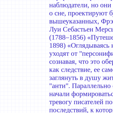
наблюдатели, но они
о сне, проектируют 
вышеуказанных, Фрэн
Луи Себастьен Мерсь
(1788–1856) «Путеше
1898) «Оглядываясь 
уходят от "персониф
сознавая, что это об
как следствие, ее с
заглянуть в душу жи
"анти". Параллельно 
начали формировать
тревогу писателей п
последствий, к кото