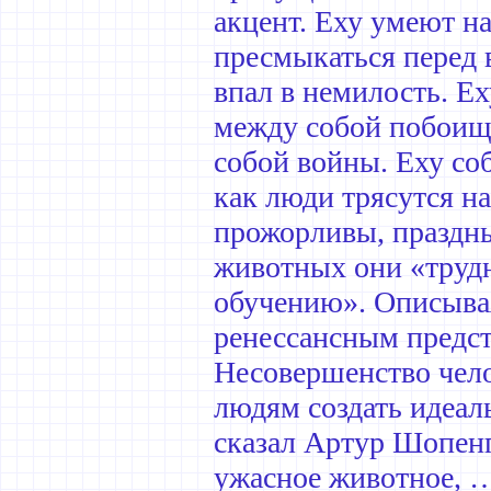
акцент. Еху умеют н
пресмыкаться перед 
впал в немилость. Ех
между собой побоища
собой войны. Еху со
как люди трясутся на
прожорливы, праздны
животных они «трудн
обучению». Описывая
ренессансным предста
Несовершенство чело
людям создать идеал
сказал Артур Шопенг
ужасное животное, …