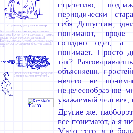
стратегию, подр
периодически стар
себя. Допустим, одн
Картинки, рисунки и юмор
понимают, вроде
картинки
Основа сайта -
, нарисованные
юмор
шариковой ручкой. Ну и естественно -
,
правда зачастую весьма специфичный.
солидно одет, а
Картинки
,
рисунки ручкой
,
рассказы
, а так же
всякий бред собственно и образуют данный
сайт.
понимает. Просто д
так? Разговариваеш
объясняешь простей
Детский сайт
Ребзики
: раскраски,
отличия, пазлы и другие игры!
ничего не понима
нецелесообразное м
уважаемый человек, 
Другие же, наоборот
все понимают, а я н
Мало того, я в бол