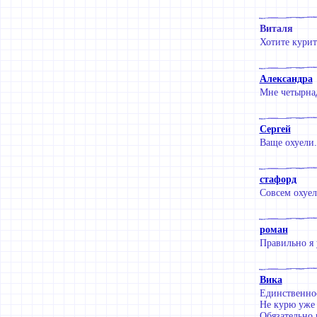
Виталя
Хотите курит
Александра
Мне четырнад
Сергей
Ваще охуели.
стафорд
Совсем охуел
роман
Правильно я 
Вика
Единственное
Не курю уже 
Обязательно 