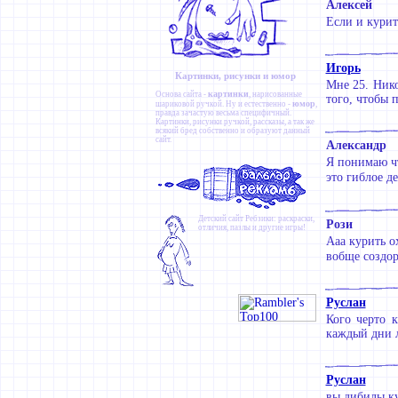
Алексей
Если и курит
Игорь
Картинки, рисунки и юмор
Мне 25. Нико
картинки
Основа сайта -
, нарисованные
того, чтобы п
юмор
шариковой ручкой. Ну и естественно -
,
правда зачастую весьма специфичный.
Картинки
,
рисунки ручкой
,
рассказы
, а так же
всякий бред собственно и образуют данный
сайт.
Александр
Я понимаю чт
это гиблое д
Детский сайт
Ребзики
: раскраски,
Рози
отличия, пазлы и другие игры!
Ааа курить о
вобще создор
Руслан
Кого черто 
каждый дни л
Руслан
вы дибилы ку