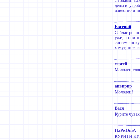
с годами. Ес
деньги угро
известно и н
Евгений
Сейчас ровно
уже, а они п
системе поку
хомут, пожал
сергей
Молодец сло
апвпрпр
Молодец!
Вася
Курите чувак
НаРкОшА
КУРИТИ КУ