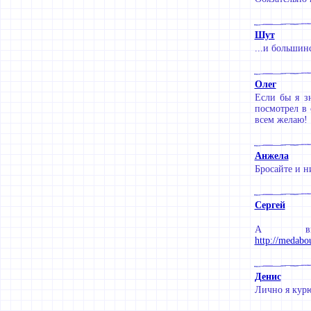
Шут
...и большин
Олег
Если бы я з
посмотрел в
всем желаю!
Анжела
Бросайте и н
Сергей
А вы 
http://medabo
Денис
Лично я курю