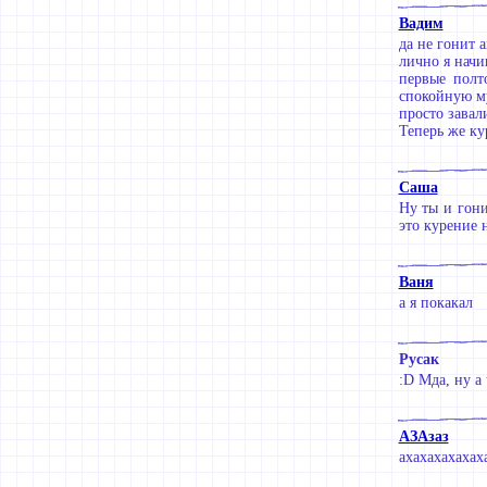
Вадим
да не гонит 
лично я начи
первые полт
спокойную му
просто завал
Теперь же ку
Саша
Ну ты и гони
это курение на
Ваня
а я покакал
Русак
:D Мда, ну а
АЗАзаз
ахахахахахах