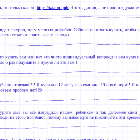
ь, то только кальян
https://кальян.рф.
Это традиция, а не просто вдувание
гда не курил, но у меня социофобия. Собираюсь начать курить, чтобы к
росто стоять и ловить косые взгляды.
о курить вам или нет это чисто индивидуальный вопрос,я и сам курю но
ело 5 раз подумайте а нужно ли это вам！
х*енно отвечаю!!!! Я курила с 12 лет уже, сечас мне 19 и все норм!! И 
овьем проблем нет!😊
курите аааа вы все навредили нашем, ребенкам и так далееееее сами
юди из этого погибают ,почему вы наконецто не покончите с эти хреееее
рите.Зачем вредить здаровью это самое дорогое что у нас есть