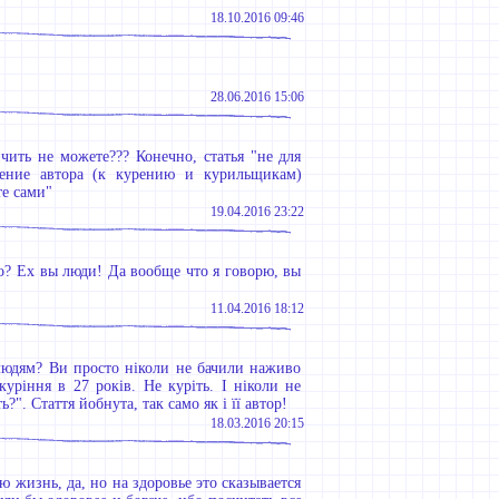
18.10.2016 09:46
28.06.2016 15:06
чить не можете??? Конечно, статья "не для
ение автора (к курению и курильщикам)
те сами"
19.04.2016 23:22
то? Ех вы люди! Да вообще что я говорю, вы
11.04.2016 18:12
юдям? Ви просто ніколи не бачили наживо
уріння в 27 років. Не куріть. І ніколи не
". Стаття йобнута, так само як і її автор!
18.03.2016 20:15
сю жизнь, да, но на здоровье это сказывается