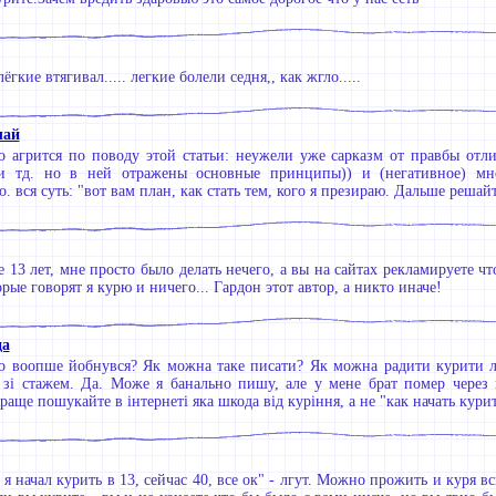
ёгкие втягивал..... легкие болели седня,, как жгло.....
лай
о агрится по поводу этой статьи: неужели уже сарказм от правбы отли
и тд. но в ней отражены основные принципы)) и (негативное) мн
. вся суть: "вот вам план, как стать тем, кого я презираю. Дальше решай
е 13 лет, мне просто было делать нечего, а вы на сайтах рекламируете ч
рые говорят я курю и ничего... Гардон этот автор, а никто иначе!
да
о воопше йобнувся? Як можна таке писати? Як можна радити курити л
 зі стажем. Да. Може я банально пишу, але у мене брат помер через к
аще пошукайте в інтернеті яка шкода від куріння, а не "как начать курить?
 я начал курить в 13, сейчас 40, все ок" - лгут. Можно прожить и куря в