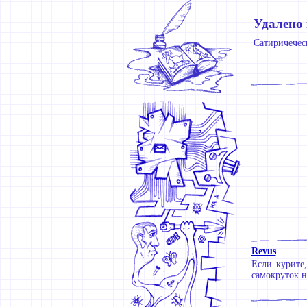
Удалено
Сатиричеческ
Revus
Если курите,
самокруток н