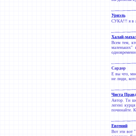
Уриэль
СУКА!!! я в л
Халай-маха
Всем тем, кт
маленьких" 
одновременно
Сардор
Е вы что, мн
не люди, кото
Чиста Прав
Автор. Ти ш
легені курця
починайте. Кр
Евгений
Вот эти вот "