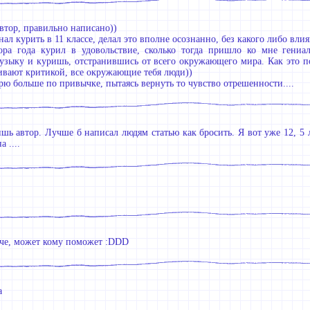
автор, правильно написано))
нал курить в 11 классе, делал это вполне осознанно, без какого либо вл
ора года курил в удовольствие, сколько тогда пришло ко мне гениа
зыку и куришь, отстранившись от всего окружающего мира. Как это по
ивают критикой, все окружающие тебя люди))
рю больше по привычке, пытаясь вернуть то чувство отрешенности....
шь автор. Лучше б написал людям статью как бросить. Я вот уже 12, 5 
 ....
 че, может кому поможет :DDD
а