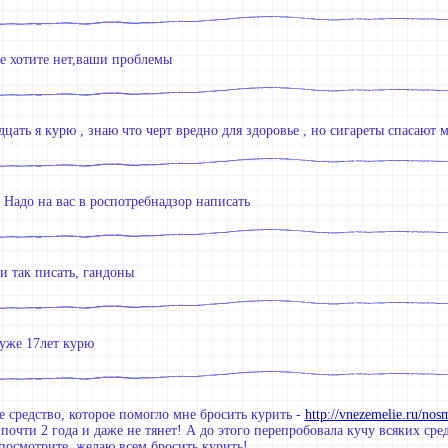
е хотите нет,ваши проблемы
цать я курю , знаю что черт вредно для здоровье , но сигареты спасают 
 Надо на вас в роспотребнадзор написать
и так писать, гандоны
уже 17лет курю
 средство, которое помогло мне бросить курить -
http://vnezemelie.ru/nos
почти 2 года и даже не тянет! А до этого перепробовала кучу всяких сре
посмотрите, желаю всем бросить курить!