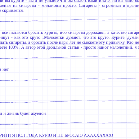
ли вы курите - вы и не узнаете что бы было с вами иначе, но вы явно бы
бленые на сигареты - миллионы просто. Сигареты - огромный и крайн
е скрывается.
 все пытаются бросить курить, ибо сигареты дорожают, а качество сигар
ишут - как это круто...Малолетки думают, что это круто. Курите, дума
пать сигареты, а бросить после пары лет не сможете эту привычку. Кто не
еете 100%. А автор этой дебильной статьи - просто идиот малолетний, я 
в нет
и и жизнь будет ахуеной
РИТИ Я ПОЛ ГОДА КУРЮ И НЕ БРОСАЮ АХАХХАХАХ!