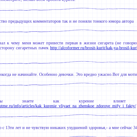
ство предыдущих комментаторов так и не поняли тонкого юмора автора
нал к чему меня может привести первая в жизни сигарета (не говорю
 сторону сигаретных пачек
http://alcoformer.ru/brosit-kurit/kak-ya-brosil-kur
икогда не начинайте. Особенно девочки. Это вредно ужасно.Вот для мо
знаете как курение влияет на
utme.ru/info/articles/kak_kurenie_vliyaet_na_zhenskoe_zdorove_mify_i_fakty/
 с 13ти лет и не чувствую никаких ухудшений здоровья,- а мне сейчас 3