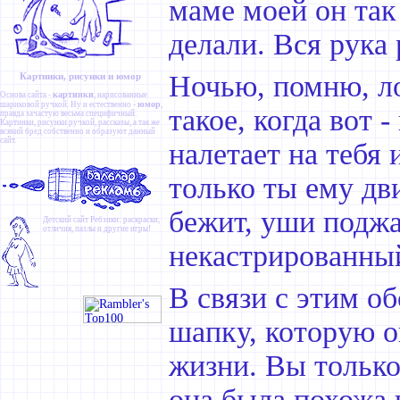
маме моей он так
делали. Вся рука
Ночью, помню, ло
Картинки, рисунки и юмор
картинки
Основа сайта -
, нарисованные
юмор
шариковой ручкой. Ну и естественно -
,
такое, когда вот
правда зачастую весьма специфичный.
Картинки
,
рисунки ручкой
,
рассказы
, а так же
всякий бред собственно и образуют данный
сайт.
налетает на тебя 
только ты ему дв
бежит, уши поджа
Детский сайт
Ребзики
: раскраски,
отличия, пазлы и другие игры!
некастрированны
В связи с этим о
шапку, которую о
жизни. Вы только
она была похожа 