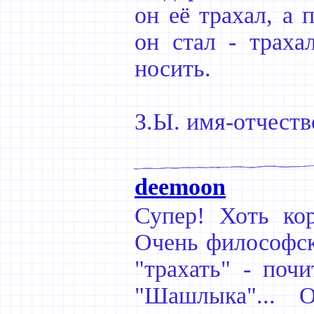
он её трахал, а
он стал - траха
носить.
З.Ы. имя-отчест
deemoon
Супер! Хоть кор
Очень философск
"трахать" - поч
"Шашлыка"... 