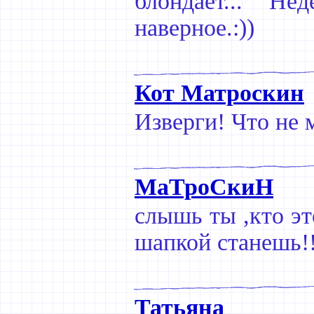
блондает... Не
наверное.:))
Кот Матроскин
Изверги! Что не 
МаТроСкиН
слышь ты ,кто эт
шапкой станешь!!
Татьяна