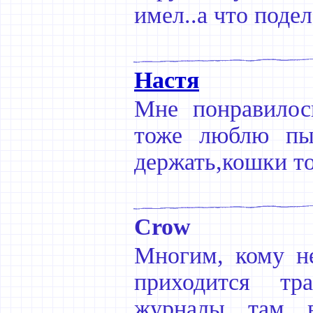
имел..а что подел
Настя
Мне понравилос
тоже люблю пыл
держать,кошки то
Crow
Многим, кому не
приходится тр
журналы там в