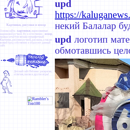
upd
истор
https://kaluganews
некий Балалар бу
Картинки, рисунки и юмор
картинки
Основа сайта -
, нарисованные
юмор
шариковой ручкой. Ну и естественно -
,
upd
логотип мате
правда зачастую весьма специфичный.
Картинки
,
рисунки ручкой
,
рассказы
, а так же
всякий бред собственно и образуют данный
сайт.
обмотавшись цел
Детский сайт
Ребзики
: раскраски,
отличия, пазлы и другие игры!