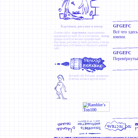
GFGEFC
Картинки, рисунки и юмор
Всё что здес
картинки
Основа сайта -
, нарисованные
юмор
шариковой ручкой. Ну и естественно -
,
имени.
правда зачастую весьма специфичный.
Картинки
,
рисунки ручкой
,
рассказы
, а так же
всякий бред собственно и образуют данный
сайт.
GFGEFC
Перевёрнуты
Детский сайт
Ребзики
: раскраски,
отличия, пазлы и другие игры!