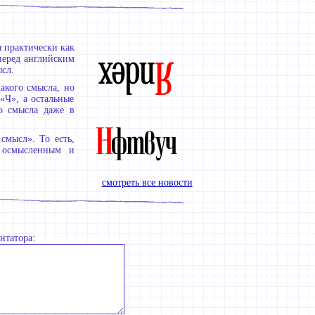
я практически как
перед английским
ысл.
акого смысла, но
«Ч», а остальные
го смысла даже в
смысл». То есть,
 осмысленным и
смотреть все новости
нтатора: