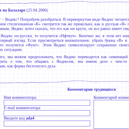
я на Балаларе
(
25.04.2006
)
т – Яндекс? Попробуем разобраться. В перевернутом виде Яндекс читаетс
чем стилизованная «К» смотрится так же прикольно, как и русская «Я» 
амым, Яндекс хотел сказать, что его как ни крути, он все равно имеет см
 Яндекс по-русски, то получится «Нфтвуч». Конечно же, в этом нет ник
первый взгляд. Если присмотреться внимательнее, убрать буквы «В» и 
 то получится «Фунт». Этим Яндекс символизирует сохранение свое
х ситуациях.
ого, мы можем предположить, что Яндекс переводится как «имеющий 
орить о том, что общаясь с Яндексом, мы имеем дело с чем-то
ым, как форма бестелесого духа.
Комментарии трудящихся
Имя комментатора:
Комментарий комме
E-mail комментатора:
Введите код
ada4