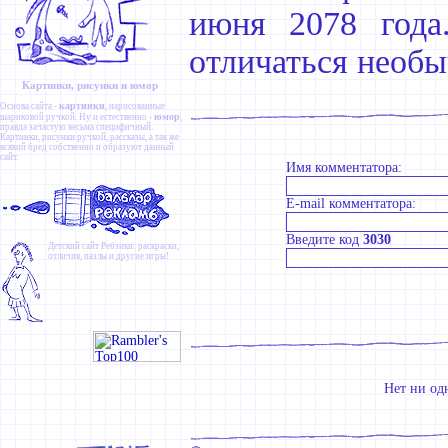
июня 2078 года
отличаться необы
Картинки, рисунки и юмор
картинки
Основа сайта -
, нарисованные
юмор
шариковой ручкой. Ну и естественно -
,
правда зачастую весьма специфичный.
Картинки
,
рисунки ручкой
,
рассказы
, а так же
всякий бред собственно и образуют данный
сайт.
Имя комментатора:
E-mail комментатора:
Введите код
3030
Детский сайт
Ребзики
: раскраски,
отличия, пазлы и другие игры!
Нет ни од