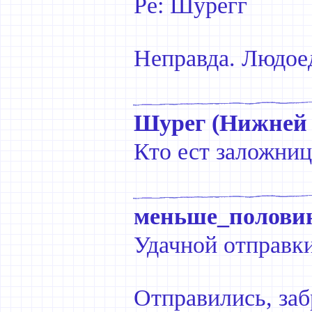
Ре: Шурегг
Неправда. Людоед
Шурег (Нижней 
Кто ест заложниц
меньше_полови
Удачной отправк
Отправились, заб