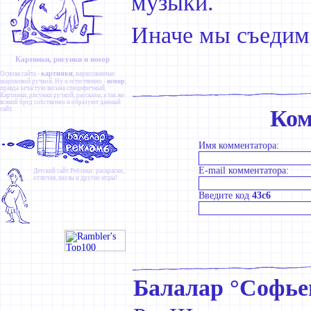
музыки.
Иначе мы съедим
Картинки, рисунки и юмор
картинки
Основа сайта -
, нарисованные
юмор
шариковой ручкой. Ну и естественно -
,
правда зачастую весьма специфичный.
Картинки
,
рисунки ручкой
,
рассказы
, а так же
всякий бред собственно и образуют данный
сайт.
Ком
Имя комментатора:
E-mail комментатора:
Детский сайт
Ребзики
: раскраски,
отличия, пазлы и другие игры!
Введите код
43c6
Балалар °Софье