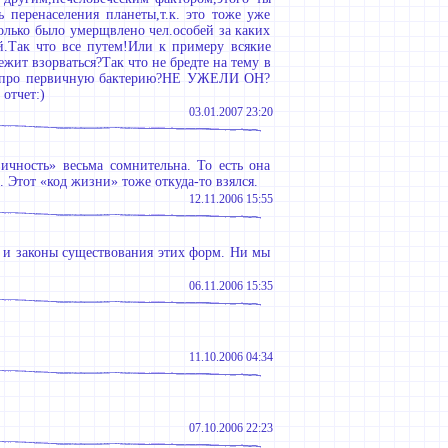
 перенаселения планеты,т.к. это тоже уже
олько было умерщвлено чел.особей за каких
й.Так что все путем!Или к примеру всякие
ит взорваться?Так что не бредте на тему в
идею про первичную бактерию?НЕ УЖЕЛИ ОН?
отчет:)
03.01.2007 23:20
ичность» весьма сомнительна. То есть она
 Этот «код жизни» тоже откуда-то взялся.
12.11.2006 15:55
 и законы существования этих форм. Ни мы
06.11.2006 15:35
11.10.2006 04:34
07.10.2006 22:23