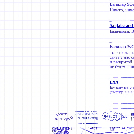
Балалар $Со
Ничего, ниче
Sanjaba and
Балаларцы, 
Балалар %С
То, что эта 
сайте у нас 
и раскрытой 
не будем с н
LXA
Комент не к н
СУПЕР!!!!!!!