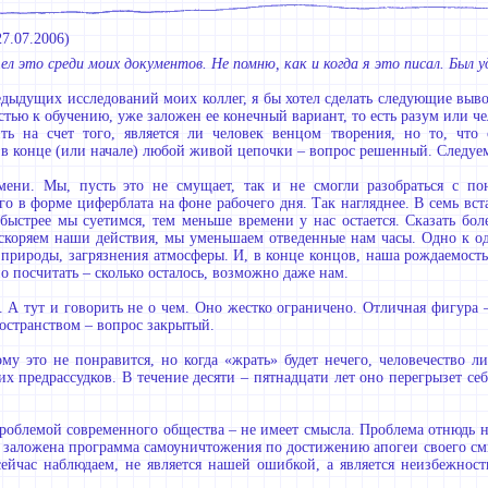
27.07.2006
)
л это среди моих документов. Не помню, как и когда я это писал. Был у
едыдущих исследований моих коллег, я бы хотел сделать следующие выв
стью к обучению, уже заложен ее конечный вариант, то есть разум или ч
ь на счет того, является ли человек венцом творения, но то, что
 в конце (или начале) любой живой цепочки – вопрос решенный. Следуем
мени. Мы, пусть это не смущает, так и не смогли разобраться с п
го в форме циферблата на фоне рабочего дня. Так нагляднее. В семь вста
ыстрее мы суетимся, тем меньше времени у нас остается. Сказать боле
скоряем наши действия, мы уменьшаем отведенные нам часы. Одно к од
природы, загрязнения атмосферы. И, в конце концов, наша рождаемость 
о посчитать – сколько осталось, возможно даже нам.
 А тут и говорить не о чем. Оно жестко ограничено. Отличная фигура –
ространством – вопрос закрытый.
ому это не понравится, но когда «жрать» будет нечего, человечество 
х предрассудков. В течение десяти – пятнадцати лет оно перегрызет се
проблемой современного общества – не имеет смысла. Проблема отнюдь н
 заложена программа самоуничтожения по достижению апогеи своего смы
ейчас наблюдаем, не является нашей ошибкой, а является неизбежнос