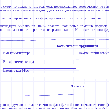
ь схему, то можно узнать год, когда перенаселенное человечество, не вы
тобы прожить хотя бы еще день. Десятка лет до вымирания всей особи впо
планета, отравленная атмосфера, практически полное отсутствие жизни. 
ь-пятнадцать миллионов, наша планета, полностью изменив порядок
, вновь даст шанс на развитие очередной жизни. И не факт, что они буд
Комментарии трудящихся
Имя комментатора:
Комментарий комме
E-mail комментатора:
Введите код
01bc
у то придумали, согласитесь,что не факт,будто бы только человеческим
то,например, не сегодня-завтра планета может быть уничтожена любым