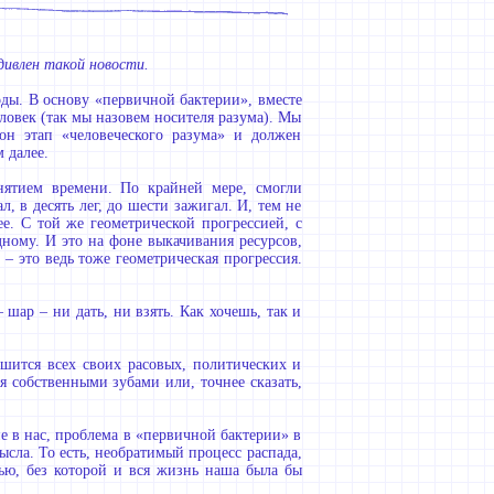
дивлен такой новости.
оды. В основу «первичной бактерии», вместе
еловек (так мы назовем носителя разума). Мы
 он этап «человеческого разума» и должен
 далее.
онятием времени. По крайней мере, смогли
л, в десять лег, до шести зажигал. И, тем не
е. С той же геометрической прогрессией, с
ному. И это на фоне выкачивания ресурсов,
– это ведь тоже геометрическая прогрессия.
 шар – ни дать, ни взять. Как хочешь, так и
лишится всех своих расовых, политических и
бя собственными зубами или, точнее сказать,
е в нас, проблема в «первичной бактерии» в
сла. То есть, необратимый процесс распада,
тью, без которой и вся жизнь наша была бы