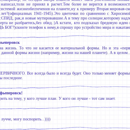
написал,толи не принял в расчет.Тем более не верится в возможность
истемой жизнеобеспечения на планете,ну к примеру Вторая мировая-ск
о лет?(официалных 1941-1945).Это цветочки по сравнению с Хиросимо
:СПИД, рак,и новые мутировавшие.А в тему про солнцне,которому надлеж
черта не разбраетесь,без обид.:)А кстати, кто подсказал бредовую 
 БОГ?)скинте телефон к нему,я спрошу про устройство мира и накатаю 
фьеперовск
ма жизнь. То что не касается ее материальной формы. Но и эта «перв
 данной формы жизни (например, жизни на нашей планете). А в целом...
ЕРВИЧНОГО. Все всегда было и всегда будет. Оно только меняет формы
ы последние.
фьеперовск!
ить на тему, у кого лучше план. У кого он лучше - тот сам знает.
лучче, могу поспорить...))))