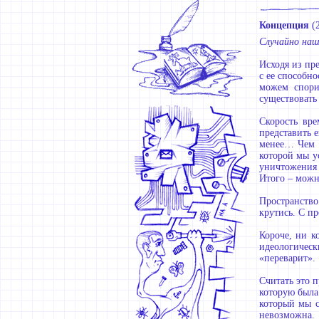
Концепция
(
Случайно наше
Исходя из пр
с ее способно
можем спорит
существовать
Скорость вре
представить е
менее… Чем б
которой мы у
уничтожения 
Итого – можн
Пространство.
крутись. С п
Короче, ни к
идеологически
«переварит».
Считать это 
которую была
который мы с
невозможна.