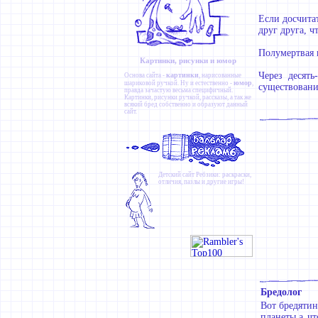
Если досчитат
друг друга, ч
Полумертвая 
Картинки, рисунки и юмор
Через десят
картинки
Основа сайта -
, нарисованные
юмор
шариковой ручкой. Ну и естественно -
,
существования
правда зачастую весьма специфичный.
Картинки
,
рисунки ручкой
,
рассказы
, а так же
всякий бред собственно и образуют данный
сайт.
Детский сайт
Ребзики
: раскраски,
отличия, пазлы и другие игры!
Бредолог
Вот бредятин
планеты,а ч