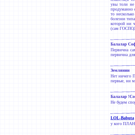
увы толи не 
продуманно с
то нескольк
болезни типа
которой ни 
(сам ГОСПОДЬ
Балалар Со
Первична са
первична для
Землянин
Нет ничего П
первые, ни м
Балалар !Со
Не будем спор
LOL-Babuta
у кого ПЛАН 