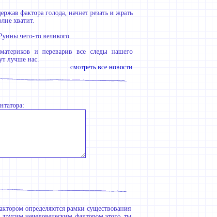
держав фактора голода, начнет резать и жрать
лне хватит.
Руины чего-то великого.
 материков и переварив все следы нашего
ут лучше нас.
смотреть все новости
нтатора:
 фактором определяются рамки существования
 другим,нечеловеческим фактором,этого ты