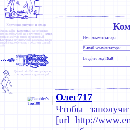
Ком
Картинки, рисунки и юмор
картинки
Основа сайта -
, нарисованные
юмор
шариковой ручкой. Ну и естественно -
,
правда зачастую весьма специфичный.
Имя комментатора:
Картинки
,
рисунки ручкой
,
рассказы
, а так же
всякий бред собственно и образуют данный
сайт.
E-mail комментатора:
Введите код
f6a8
Детский сайт
Ребзики
: раскраски,
отличия, пазлы и другие игры!
Олег717
Чтобы заполучи
[url=http://ww