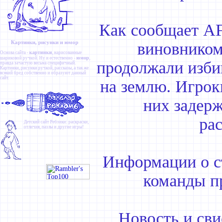
Как сообщает AF
Картинки, рисунки и юмор
виновником
картинки
Основа сайта -
, нарисованные
юмор
шариковой ручкой. Ну и естественно -
,
продолжали избив
правда зачастую весьма специфичный.
Картинки
,
рисунки ручкой
,
рассказы
, а так же
всякий бред собственно и образуют данный
сайт.
на землю. Игрок
них задерж
ра
Детский сайт
Ребзики
: раскраски,
отличия, пазлы и другие игры!
Информации о ст
команды пр
Новость и сви