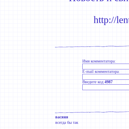
http://le
Имя комментатора:
E-mail комментатора:
Введите код
4987
васяня
всегда бы так