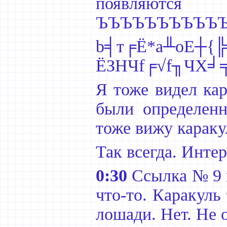
появляют
ЪЪЪЪЪЪЪЪЪЪЪ
b╡т╒Ё*a╨оЕ┼{
ЁЗНЧf╒√f╖ЧX╛╤
Я тоже видел кар
были определенн
тоже вижу караку
Так всегда. Инте
0:30
Ссылка № 9 в
что-то. Каракуль
лошади. Нет. Не 