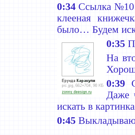
0:34
Ссылка №10 –
клееная книжеч
было… Будем иск
0:35
П
На вт
Хорош
0:39
С
Даже 
искать в картинк
0:45
Выкладываю 