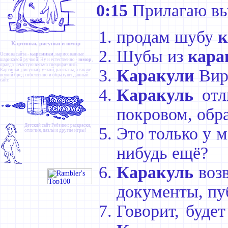
0:15
Прилагаю выд
продам шубу
к
Картинки, рисунки и юмор
Шубы из
кара
картинки
Основа сайта -
, нарисованные
юмор
шариковой ручкой. Ну и естественно -
,
правда зачастую весьма специфичный.
Каракули
Вир
Картинки
,
рисунки ручкой
,
рассказы
, а так же
всякий бред собственно и образуют данный
сайт.
Каракуль
от
покровом, обр
Детский сайт
Ребзики
: раскраски,
Это только у 
отличия, пазлы и другие игры!
нибудь ещё?
Каракуль
воз
документы, пу
Говорит, буде