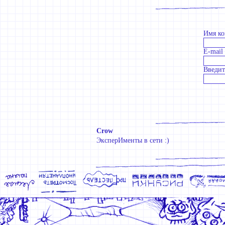
Имя ко
E-mail
Введит
Crow
ЭксперИменты в сети :)