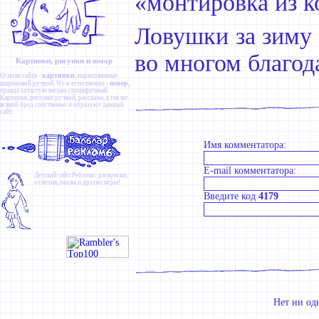
«монтировка из к
Ловушки за зиму 
во многом благод
Картинки, рисунки и юмор
картинки
Основа сайта -
, нарисованные
юмор
шариковой ручкой. Ну и естественно -
,
правда зачастую весьма специфичный.
Картинки
,
рисунки ручкой
,
рассказы
, а так же
всякий бред собственно и образуют данный
сайт.
Имя комментатора:
E-mail комментатора:
Детский сайт
Ребзики
: раскраски,
отличия, пазлы и другие игры!
Введите код
4179
Нет ни од