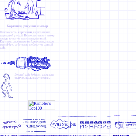
Картинки, рисунки и юмор
картинки
Основа сайта -
, нарисованные
юмор
шариковой ручкой. Ну и естественно -
,
правда зачастую весьма специфичный.
Картинки
,
рисунки ручкой
,
рассказы
, а так же
всякий бред собственно и образуют данный
сайт.
Детский сайт
Ребзики
: раскраски,
отличия, пазлы и другие игры!