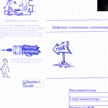
Картинки, рисунки и юмор
картинки
Основа сайта -
, нарисованные
Цифровые галюцинации, возникающие 
юмор
шариковой ручкой. Ну и естественно -
,
правда зачастую весьма специфичный.
Картинки
,
рисунки ручкой
,
рассказы
, а так же
всякий бред собственно и образуют данный
сайт.
Детский сайт
Ребзики
: раскраски,
отличия, пазлы и другие игры!
Имя комментатора:
E-mail комментатора:
Введите код
8c2b