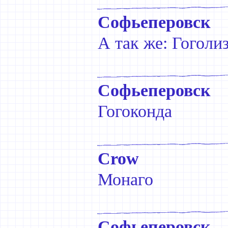
Софьеперовск
А так же: Гоголи
Софьеперовск
Гогоконда
Crow
Монаго
Софьеперовск