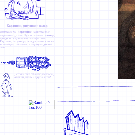
Картинки, рисунки и юмор
картинки
Основа сайта -
, нарисованные
юмор
шариковой ручкой. Ну и естественно -
,
правда зачастую весьма специфичный.
Картинки
,
рисунки ручкой
,
рассказы
, а так же
всякий бред собственно и образуют данный
сайт.
Детский сайт
Ребзики
: раскраски,
отличия, пазлы и другие игры!