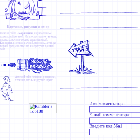
Картинки, рисунки и юмор
картинки
Основа сайта -
, нарисованные
юмор
шариковой ручкой. Ну и естественно -
,
правда зачастую весьма специфичный.
Картинки
,
рисунки ручкой
,
рассказы
, а так же
всякий бред собственно и образуют данный
сайт.
Детский сайт
Ребзики
: раскраски,
отличия, пазлы и другие игры!
Имя комментатора:
E-mail комментатора:
Введите код
56a1