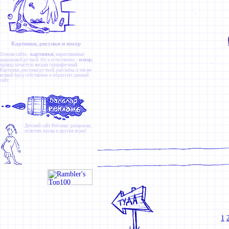
Картинки, рисунки и юмор
картинки
Основа сайта -
, нарисованные
юмор
шариковой ручкой. Ну и естественно -
,
правда зачастую весьма специфичный.
Картинки
,
рисунки ручкой
,
рассказы
, а так же
всякий бред собственно и образуют данный
сайт.
Детский сайт
Ребзики
: раскраски,
отличия, пазлы и другие игры!
1