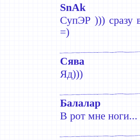
SnAk
СупЭР ))) сразу
=)
Сява
Яд)))
Балалар
В рот мне ноги...