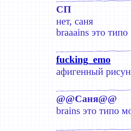
СП
нет, саня
braaains это типо
fucking_emo
афигенный рисун
@@Саня@@
brains это типо м