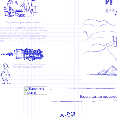
Картинки, рисунки и юмор
картинки
Основа сайта -
, нарисованные
юмор
шариковой ручкой. Ну и естественно -
,
правда зачастую весьма специфичный.
Картинки
,
рисунки ручкой
,
рассказы
, а так же
всякий бред собственно и образуют данный
сайт.
Детский сайт
Ребзики
: раскраски,
отличия, пазлы и другие игры!
Блестательная премьер