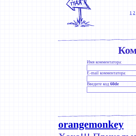
1
2
Ком
Имя комментатора:
E-mail комментатора:
Введите код
60de
orangemonkey