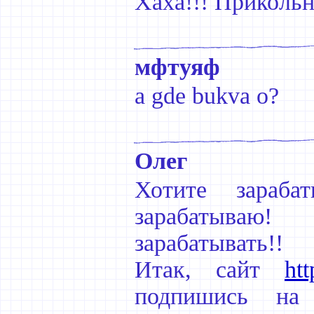
Хаха!!! Прикольн
мфтуяф
a gde bukva o?
Олег
Хотите зараба
зарабатываю! 
зарабатывать!!
Итак, сайт
htt
подпишись на 