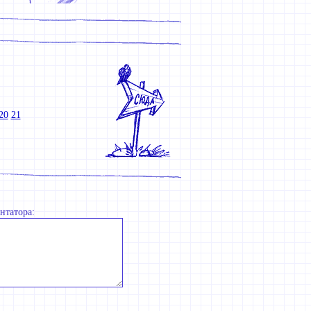
20
21
нтатора: