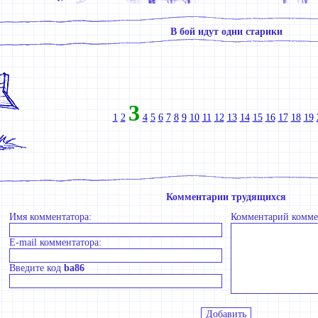
В бой идут одни старики
3
1
2
4
5
6
7
8
9
10
11
12
13
14
15
16
17
18
19
Комментарии трудящихся
Имя комментатора:
Комментарий комме
E-mail комментатора:
Введите код
ba86