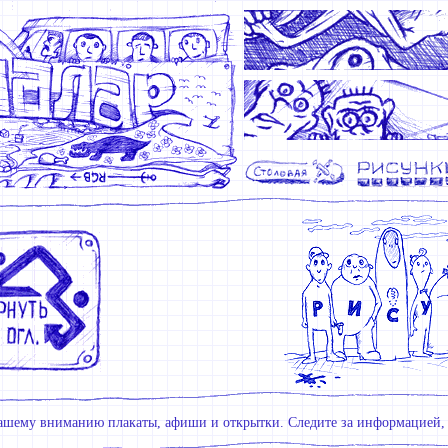
ашему вниманию плакаты, афиши и открытки. Следите за информацией, 