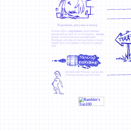
Картинки, рисунки и юмор
картинки
Основа сайта -
, нарисованные
юмор
шариковой ручкой. Ну и естественно -
,
правда зачастую весьма специфичный.
Картинки
,
рисунки ручкой
,
рассказы
, а так же
всякий бред собственно и образуют данный
сайт.
Детский сайт
Ребзики
: раскраски,
отличия, пазлы и другие игры!