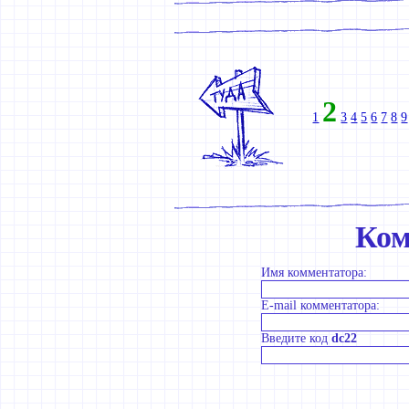
2
1
3
4
5
6
7
8
9
Ком
Имя комментатора:
E-mail комментатора:
Введите код
dc22