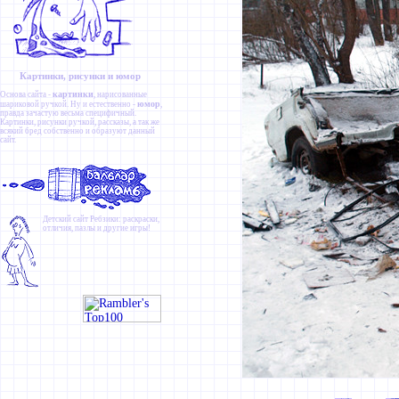
Картинки, рисунки и юмор
картинки
Основа сайта -
, нарисованные
юмор
шариковой ручкой. Ну и естественно -
,
правда зачастую весьма специфичный.
Картинки
,
рисунки ручкой
,
рассказы
, а так же
всякий бред собственно и образуют данный
сайт.
Детский сайт
Ребзики
: раскраски,
отличия, пазлы и другие игры!