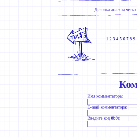
Девочка должна четко 
1
2
3
4
5
6
7
8
9
Ком
Имя комментатора:
E-mail комментатора:
Введите код
8b9c