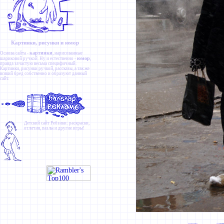
Картинки, рисунки и юмор
картинки
Основа сайта -
, нарисованные
юмор
шариковой ручкой. Ну и естественно -
,
правда зачастую весьма специфичный.
Картинки
,
рисунки ручкой
,
рассказы
, а так же
всякий бред собственно и образуют данный
сайт.
Детский сайт
Ребзики
: раскраски,
отличия, пазлы и другие игры!