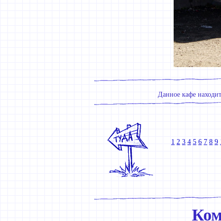
Данное кафе находитс
1
2
3
4
5
6
7
8
9
Ком