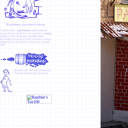
Картинки, рисунки и юмор
картинки
Основа сайта -
, нарисованные
юмор
шариковой ручкой. Ну и естественно -
,
правда зачастую весьма специфичный.
Картинки
,
рисунки ручкой
,
рассказы
, а так же
всякий бред собственно и образуют данный
сайт.
Детский сайт
Ребзики
: раскраски,
отличия, пазлы и другие игры!