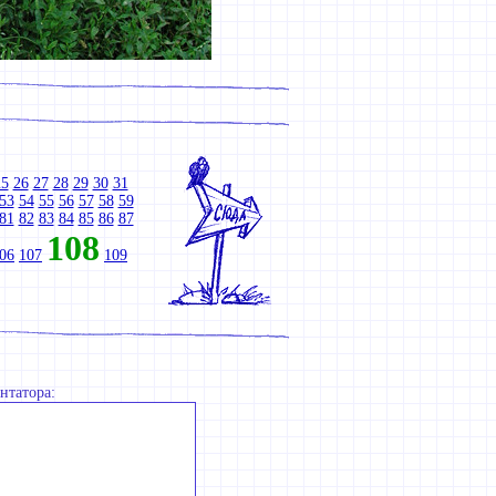
25
26
27
28
29
30
31
53
54
55
56
57
58
59
81
82
83
84
85
86
87
108
06
107
109
нтатора: