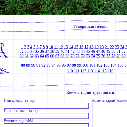
Говорящая голова
1
2
3
4
5
6
7
8
9
10
11
12
13
14
15
16
17
18
19
20
21
22
23
24
32
33
34
35
36
37
38
39
40
41
42
43
44
45
46
47
48
49
50
51
52
60
61
62
63
64
65
66
67
68
69
70
71
72
73
74
75
76
77
78
79
80
88
89
90
91
92
93
94
95
96
97
98
99
100
101
102
103
104
105
1
110
111
112
113
114
115
116
Комментарии трудящихся
Имя комментатора:
Комментарий комме
E-mail комментатора:
Введите код
b031