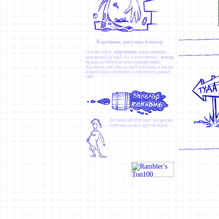
Картинки, рисунки и юмор
картинки
Основа сайта -
, нарисованные
юмор
шариковой ручкой. Ну и естественно -
,
правда зачастую весьма специфичный.
Картинки
,
рисунки ручкой
,
рассказы
, а так же
всякий бред собственно и образуют данный
сайт.
Детский сайт
Ребзики
: раскраски,
отличия, пазлы и другие игры!