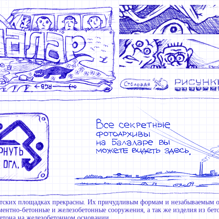
тских площадках прекрасны. Их причудливым формам и незабываемым оч
ментно-бетонные и железобетонные сооружения, а так же изделия из бет
бетона на железобетонном основании.