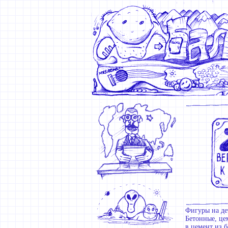
Фигуры на де
Бетонные, це
в цемент из 