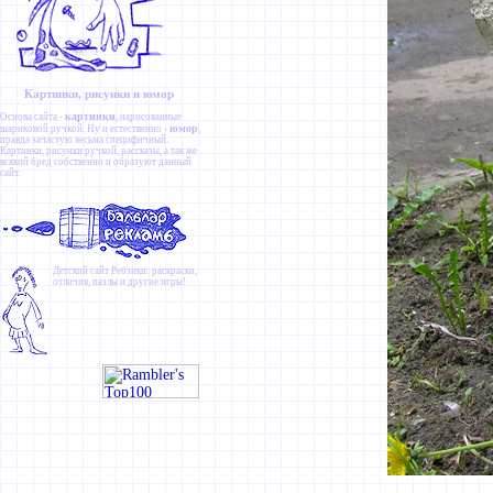
Картинки, рисунки и юмор
картинки
Основа сайта -
, нарисованные
юмор
шариковой ручкой. Ну и естественно -
,
правда зачастую весьма специфичный.
Картинки
,
рисунки ручкой
,
рассказы
, а так же
всякий бред собственно и образуют данный
сайт.
Детский сайт
Ребзики
: раскраски,
отличия, пазлы и другие игры!