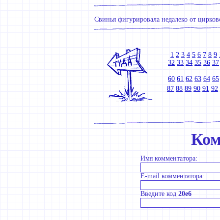
Свинья фигурировала недалеко от цирково
1
2
3
4
5
6
7
8
9
32
33
34
35
36
37
60
61
62
63
64
65
87
88
89
90
91
92
Ком
Имя комментатора:
E-mail комментатора:
Введите код
20e6