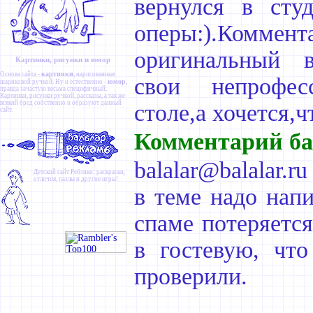
вернулся в сту
оперы:).Коммента
оригинальный в
Картинки, рисунки и юмор
картинки
Основа сайта -
, нарисованные
свои непрофес
юмор
шариковой ручкой. Ну и естественно -
,
правда зачастую весьма специфичный.
Картинки
,
рисунки ручкой
,
рассказы
, а так же
всякий бред собственно и образуют данный
столе,а хочется,ч
сайт.
Комментарий ба
balalar@balalar.ru
Детский сайт
Ребзики
: раскраски,
отличия, пазлы и другие игры!
в теме надо напи
спаме потеряетс
в гостевую, чт
проверили.