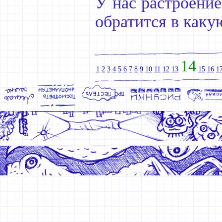
У нас растроение
обратится в каку
14
1
2
3
4
5
6
7
8
9
10
11
12
13
15
16
1