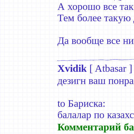
А хорошо все так
Тем более такую
Да вообще все н
Xvidik
[
Atbasar
]
дезигн ваш понра
to Бариска:
балалар по казах
Комментарий ба