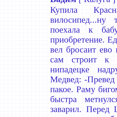
Купила Крас
вилосипед...ну
поехала к баб
приобретение. Ед
вел бросаит ево 
сам строит к 
нипадецке надр
Медвед: -Превед 
пакое. Раму биго
быстра метнулс
заварил. Перед 