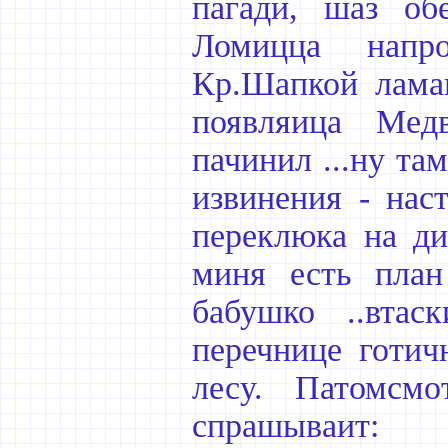
пагади, шаз об
Ломицца напр
Кр.Шапкой ламаи
появляица Мед
пачинил ...ну та
извинения - нас
переклюка на ди
миня есть план
бабушко ..втас
перечнице готич
лесу. Патомсм
спрашываит: