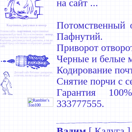
на сайт ...
Потомственный о
Картинки, рисунки и юмор
картинки
Основа сайта -
, нарисованные
Пафнутий.
юмор
шариковой ручкой. Ну и естественно -
,
правда зачастую весьма специфичный.
Картинки
,
рисунки ручкой
,
рассказы
, а так же
всякий бред собственно и образуют данный
Приворот отворо
сайт.
Черные и белые 
Кодирование почт
Детский сайт
Ребзики
: раскраски,
отличия, пазлы и другие игры!
Снятие порчи с с
Гарантия 10
333777555.
Вадим
[
Калуга
]