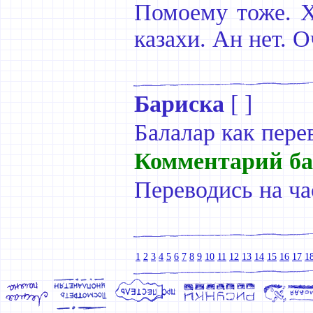
Помоему тоже. Х
казахи. Ан нет. 
Бариска
[ ]
Балалар как пере
Комментарий ба
Переводись на ча
1
2
3
4
5
6
7
8
9
10
11
12
13
14
15
16
17
1