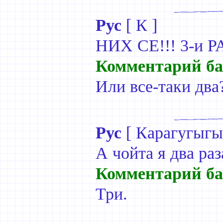
Рус
[
К
]
НИХ СЕ!!! 3-и Р
Комментарий ба
Или все-таки два
Рус
[
Карагугыг
А чойта я два ра
Комментарий ба
Три.