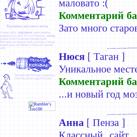
маловато :(
Комментарий ба
Зато много старо
Картинки, рисунки и юмор
картинки
Основа сайта -
, нарисованные
юмор
шариковой ручкой. Ну и естественно -
,
правда зачастую весьма специфичный.
Картинки
,
рисунки ручкой
,
рассказы
, а так же
всякий бред собственно и образуют данный
сайт.
Нюся
[
Таган
]
Уникальное мест
Детский сайт
Ребзики
: раскраски,
Комментарий ба
отличия, пазлы и другие игры!
...и новый год мо
Анна
[
Пенза
]
Классный сайт,