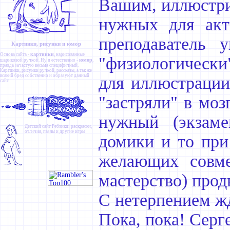
Вашим, иллюстри
нужных для акт
преподаватель 
Картинки, рисунки и юмор
картинки
Основа сайта -
, нарисованные
"физиологически"
юмор
шариковой ручкой. Ну и естественно -
,
правда зачастую весьма специфичный.
Картинки
,
рисунки ручкой
,
рассказы
, а так же
всякий бред собственно и образуют данный
для иллюстрации
сайт.
"застряли" в моз
нужный (экзам
Детский сайт
Ребзики
: раскраски,
отличия, пазлы и другие игры!
домики и то при
желающих совме
мастерство) прод
С нетерпением жд
Пока, пока! Серг