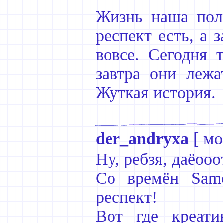
Жизнь наша полн
респект есть, а 
вовсе. Сегодня 
завтра они лежа
Жуткая история.
der_andryxa
[
мо
Ну, ребзя, даёооот
Со времён Samo
респект!
Вот где креати