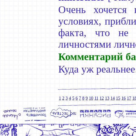
Очень хочется 
условиях, прибл
факта, что не 
личностями личн
Комментарий ба
Куда уж реальнее
1
2
3
4
5
6
7
8
9
10
11
12
13
14
15
16
17
1