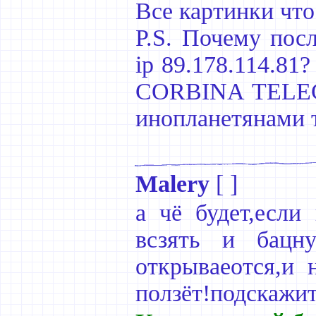
Все картинки что
P.S. Почему пос
ip 89.178.114.81
CORBINA TELECO
инопланетянами 
Malery
[ ]
а чё будет,если
всзять и бацну
открываеотся,и 
ползёт!подскажит