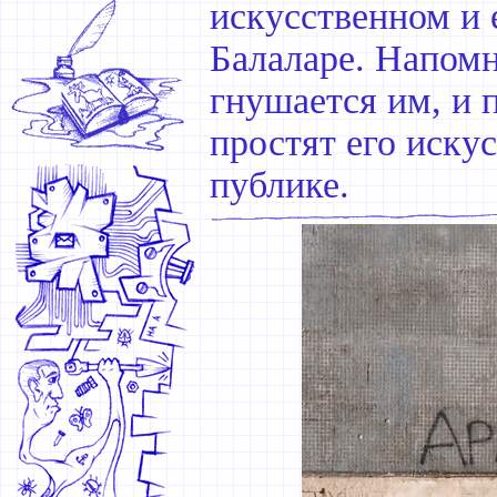
искусственном и 
Балаларе. Напомн
гнушается им, и 
простят его иску
публике.