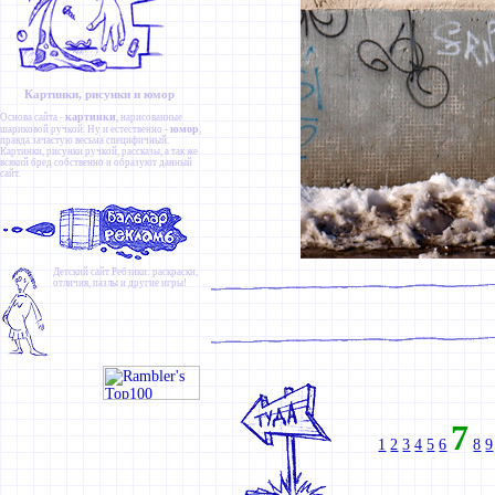
Картинки, рисунки и юмор
картинки
Основа сайта -
, нарисованные
юмор
шариковой ручкой. Ну и естественно -
,
правда зачастую весьма специфичный.
Картинки
,
рисунки ручкой
,
рассказы
, а так же
всякий бред собственно и образуют данный
сайт.
Детский сайт
Ребзики
: раскраски,
отличия, пазлы и другие игры!
7
1
2
3
4
5
6
8
9