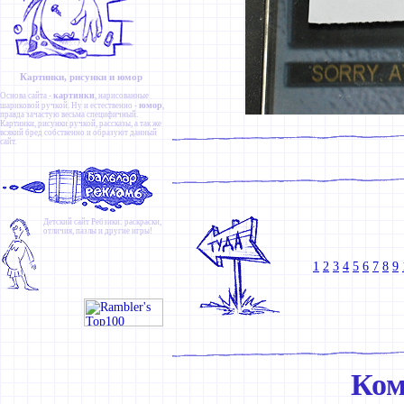
Картинки, рисунки и юмор
картинки
Основа сайта -
, нарисованные
юмор
шариковой ручкой. Ну и естественно -
,
правда зачастую весьма специфичный.
Картинки
,
рисунки ручкой
,
рассказы
, а так же
всякий бред собственно и образуют данный
сайт.
Детский сайт
Ребзики
: раскраски,
отличия, пазлы и другие игры!
1
2
3
4
5
6
7
8
9
Ком