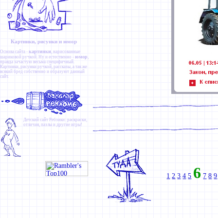
Картинки, рисунки и юмор
картинки
Основа сайта -
, нарисованные
юмор
шариковой ручкой. Ну и естественно -
,
правда зачастую весьма специфичный.
Картинки
,
рисунки ручкой
,
рассказы
, а так же
всякий бред собственно и образуют данный
сайт.
Детский сайт
Ребзики
: раскраски,
отличия, пазлы и другие игры!
6
1
2
3
4
5
7
8
9