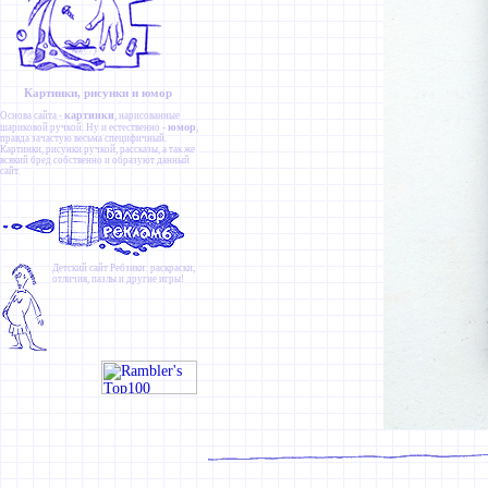
Картинки, рисунки и юмор
картинки
Основа сайта -
, нарисованные
юмор
шариковой ручкой. Ну и естественно -
,
правда зачастую весьма специфичный.
Картинки
,
рисунки ручкой
,
рассказы
, а так же
всякий бред собственно и образуют данный
сайт.
Детский сайт
Ребзики
: раскраски,
отличия, пазлы и другие игры!