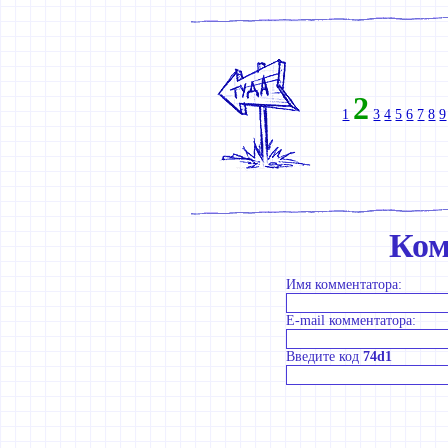
2
1
3
4
5
6
7
8
9
Ком
Имя комментатора:
E-mail комментатора:
Введите код
74d1