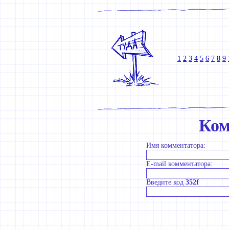
1
2
3
4
5
6
7
8
9
Ком
Имя комментатора:
E-mail комментатора:
Введите код
352f