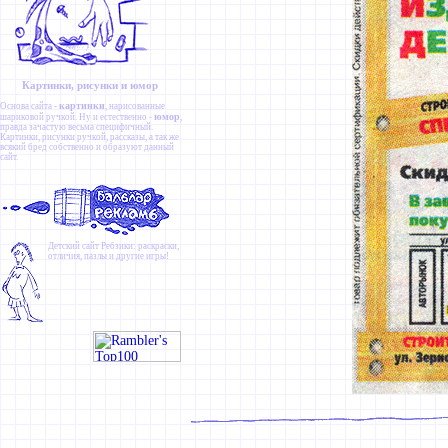
Картинки, рисунки и юмор
картинки
Основа сайта -
, нарисованные
юмор
шариковой ручкой. Ну и естественно -
,
правда зачастую весьма специфичный.
Картинки
,
рисунки ручкой
,
рассказы
, а так же
всякий бред собственно и образуют данный
сайт.
Детский сайт
Ребзики
: раскраски,
отличия, пазлы и другие игры!