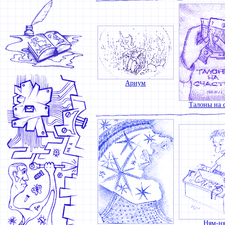
Ариум
Талоны на с
Ням-н