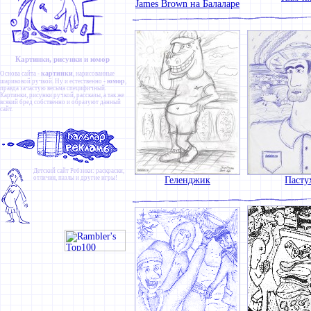
James Brown на Балаларе
Картинки, рисунки и юмор
картинки
Основа сайта -
, нарисованные
юмор
шариковой ручкой. Ну и естественно -
,
правда зачастую весьма специфичный.
Картинки
,
рисунки ручкой
,
рассказы
, а так же
всякий бред собственно и образуют данный
сайт.
Детский сайт
Ребзики
: раскраски,
отличия, пазлы и другие игры!
Геленджик
Пасту