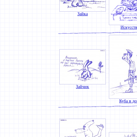
Зайка
Искусст
Зайчик
Куба в до