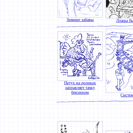
Зимние забавы
Ложка б
Петух на роликах
заправляет тачку
бензином
Систе