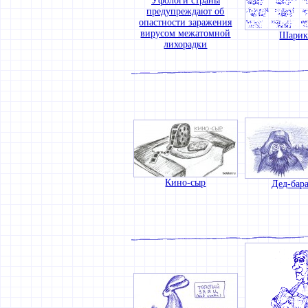
Уфологи страны
предупреждают об
опастности заражения
вирусом межатомной
Шари
лихорадки
Кино-сыр
Дед-бар