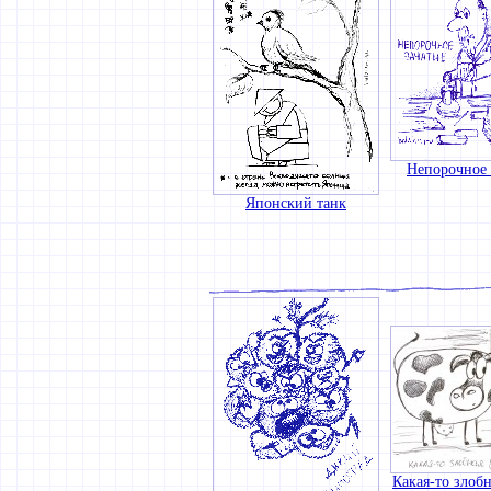
Непорочное 
Японский танк
Какая-то злобн