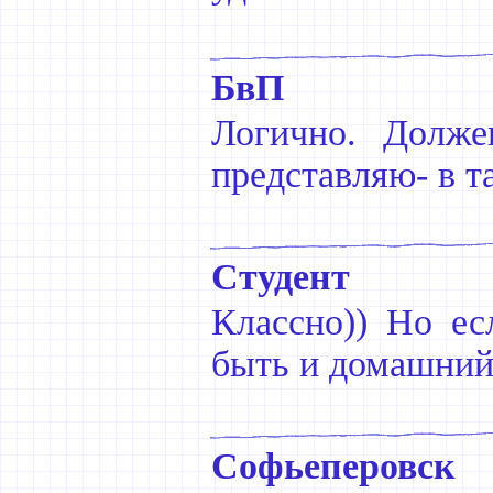
БвП
Логично. Долже
представляю- в та
Студент
Классно)) Но ес
быть и домашний
Софьеперовск