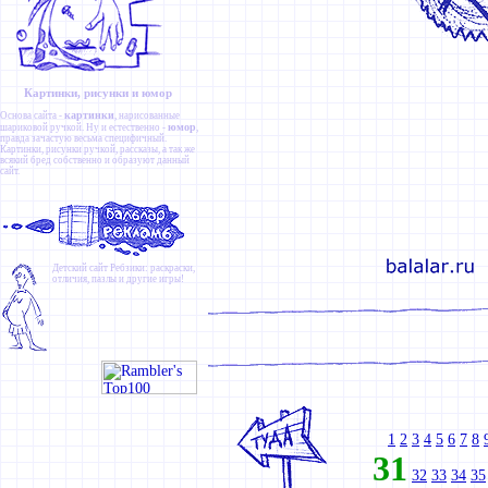
Картинки, рисунки и юмор
картинки
Основа сайта -
, нарисованные
юмор
шариковой ручкой. Ну и естественно -
,
правда зачастую весьма специфичный.
Картинки
,
рисунки ручкой
,
рассказы
, а так же
всякий бред собственно и образуют данный
сайт.
Детский сайт
Ребзики
: раскраски,
отличия, пазлы и другие игры!
1
2
3
4
5
6
7
8
31
32
33
34
35