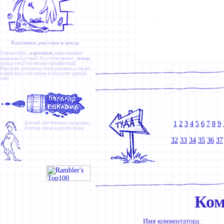
Картинки, рисунки и юмор
картинки
Основа сайта -
, нарисованные
юмор
шариковой ручкой. Ну и естественно -
,
правда зачастую весьма специфичный.
Картинки
,
рисунки ручкой
,
рассказы
, а так же
всякий бред собственно и образуют данный
сайт.
1
2
3
4
5
6
7
8
9
Детский сайт
Ребзики
: раскраски,
отличия, пазлы и другие игры!
32
33
34
35
36
37
Ком
Имя комментатора: