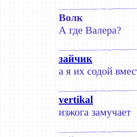
Волк
А где Валера?
зайчик
а я их содой вме
vertikal
изжога замучает