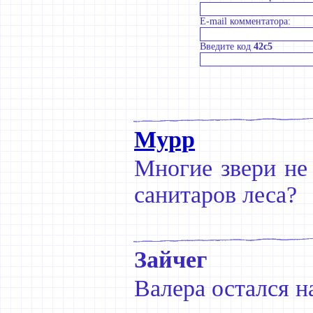
E-mail комментатора:
Введите код
42c5
Мурр
Многие звери не
санитаров леса?
Зайчег
Валера остался 