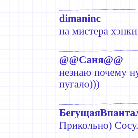
dimaninc
на мистера хэнки
@@Саня@@
незнаю почему н
пугало)))
БегущаяВпанта
Прикольно) Сосул