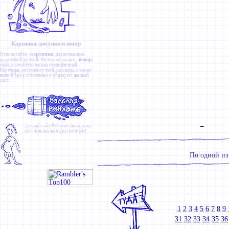
Картинки, рисунки и юмор
картинки
Основа сайта -
, нарисованные
юмор
шариковой ручкой. Ну и естественно -
,
правда зачастую весьма специфичный.
Картинки
,
рисунки ручкой
,
рассказы
, а так же
всякий бред собственно и образуют данный
сайт.
Детский сайт
Ребзики
: раскраски,
отличия, пазлы и другие игры!
По одной из
1
2
3
4
5
6
7
8
9
31
32
33
34
35
36