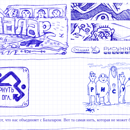
от, что нас объединяет с Балаларом. Вот та самая нить, которая не может