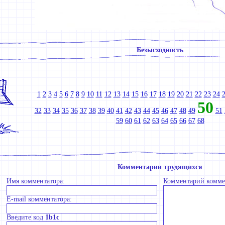
Безысходность
1
2
3
4
5
6
7
8
9
10
11
12
13
14
15
16
17
18
19
20
21
22
23
24
50
32
33
34
35
36
37
38
39
40
41
42
43
44
45
46
47
48
49
51
59
60
61
62
63
64
65
66
67
68
Комментарии трудящихся
Имя комментатора:
Комментарий комме
E-mail комментатора:
Введите код
1b1c