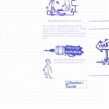
Картинки, рисунки и юмор
картинки
Основа сайта -
, нарисованные
юмор
шариковой ручкой. Ну и естественно -
,
правда зачастую весьма специфичный.
Картинки
,
рисунки ручкой
,
рассказы
, а так же
всякий бред собственно и образуют данный
сайт.
Детский сайт
Ребзики
: раскраски,
отличия, пазлы и другие игры!