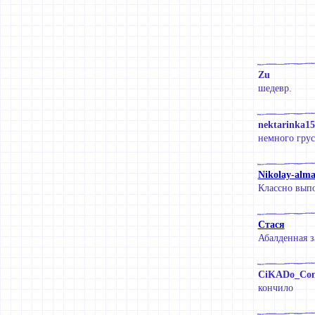
Zu
шедевр.
nektarinka15
немного грус
Nikolay-alma
Классно вып
Стася
Абалденная за
CiKADo_Con
кончило