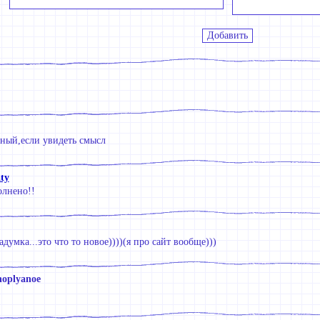
ный,если увидеть смысл
ty
олнено!!
думка...это что то новое))))(я про сайт вообще)))
oplyanoe