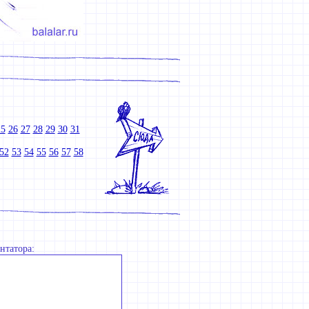
25
26
27
28
29
30
31
52
53
54
55
56
57
58
нтатора: